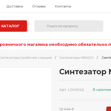
Доставка
Отзывы
Контакты
КАТАЛОГ
озничного магазина необходимо обязательно по
Синтезаторы (+рабочие станции)
/
Синтезаторы MIKADO
/
Синте
Синтезатор 
Арт. L043042
В наличи
12 444 ₽