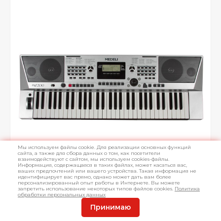
Мы используем файлы cookie. Для реализации основных функций
сайта, а также для сбора данных о том, как посетители
взаимодействуют с сайтом, мы используем cookies-файлы.
Информация, содержащаяся в таких файлах, может касаться вас,
ваших предпочтений или вашего устройства. Такая информация не
идентифицирует вас прямо, однако может дать вам более
персонализированный опыт работы в Интернете. Вы можете
запретить использование некоторых типов файлов cookies.
Политика
обработки персональных данных
Принимаю