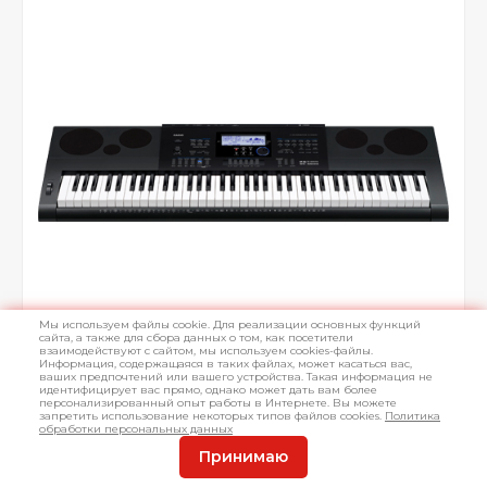
Мы используем файлы cookie. Для реализации основных функций
сайта, а также для сбора данных о том, как посетители
взаимодействуют с сайтом, мы используем cookies-файлы.
Информация, содержащаяся в таких файлах, может касаться вас,
ваших предпочтений или вашего устройства. Такая информация не
идентифицирует вас прямо, однако может дать вам более
персонализированный опыт работы в Интернете. Вы можете
запретить использование некоторых типов файлов cookies.
Политика
обработки персональных данных
Принимаю