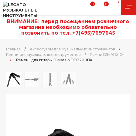
0
0
ВНИМАНИЕ:
п
еред посещением розничного
магазина необходимо обязательно
позвонить по тел. +7(495)7697645
Главная
/
Аксессуары для музыкальных инструментов
/
Ремни для музыкальных инструментов
/
Ремни DIMARZIO
/
Ремень для гитары DiMarzio DD2200BK