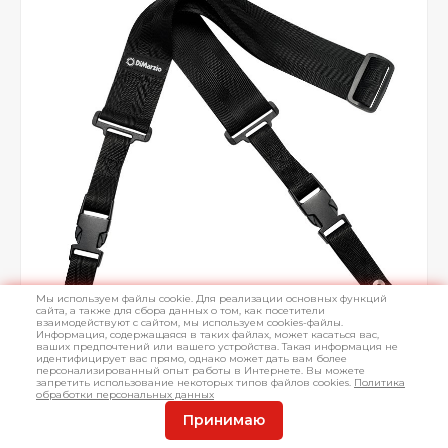
Мы используем файлы cookie. Для реализации основных функций
сайта, а также для сбора данных о том, как посетители
взаимодействуют с сайтом, мы используем cookies-файлы.
Информация, содержащаяся в таких файлах, может касаться вас,
ваших предпочтений или вашего устройства. Такая информация не
идентифицирует вас прямо, однако может дать вам более
персонализированный опыт работы в Интернете. Вы можете
запретить использование некоторых типов файлов cookies.
Политика
обработки персональных данных
Принимаю