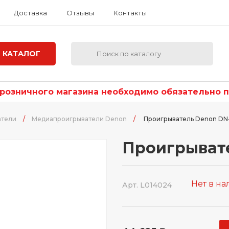
Доставка
Отзывы
Контакты
КАТАЛОГ
озничного магазина необходимо обязательно по
атели
/
Медиапроигрыватели Denon
/
Проигрыватель Denon DN
Проигрывате
Нет в н
Арт. L014024