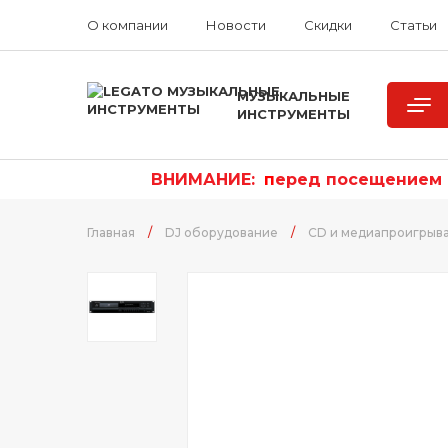
О компании
Новости
Скидки
Статьи
МУЗЫКАЛЬНЫЕ
ИНСТРУМЕНТЫ
ВНИМАНИЕ:
п
еред посещением р
Главная
/
DJ оборудование
/
CD и медиапроигрыв