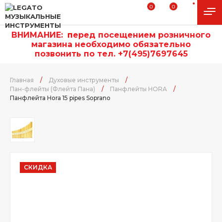
0
0
ВНИМАНИЕ:
п
еред посещением розничного
магазина необходимо обязательно
позвонить по тел. +7(495)7697645
Главная
/
Духовые инструменты
/
Пан-флейты (Флейта Пана)
/
Панфлейты HORA
/
Панфлейта Hora 15 pipes Soprano
СКИДКА