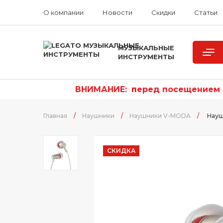
О компании
Новости
Скидки
Статьи
МУЗЫКАЛЬНЫЕ
ИНСТРУМЕНТЫ
ВНИМАНИЕ:
п
еред посещением р
Главная
/
Наушники
/
Наушники V-MODA
/
Нау
СКИДКА