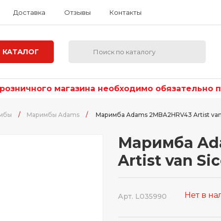
Доставка
Отзывы
Контакты
КАТАЛОГ
озничного магазина необходимо обязательно по
мбы
/
Маримбы Adams
/
Маримба Adams 2MBA2HRV43 Artist van
Маримба Ad
Artist van Si
Нет в н
Арт. L035990