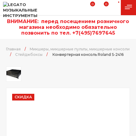
0
0
ВНИМАНИЕ:
п
еред посещением розничного
магазина необходимо обязательно
позвонить по тел. +7(495)7697645
Главная
/
Микшеры, микшерные пульты, микшерные консоли
/
Стейджбоксы
/
Конвертерная консоль Roland S-2416
СКИДКА