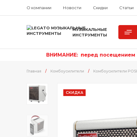
О компании
Новости
Скидки
Статьи
МУЗЫКАЛЬНЫЕ
ИНСТРУМЕНТЫ
ВНИМАНИЕ:
п
еред посещением р
Главная
/
Комбоусилители
/
Комбоусилители POSI
СКИДКА