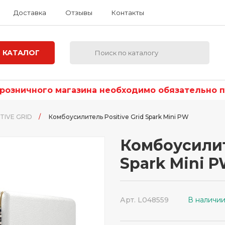
Доставка
Отзывы
Контакты
КАТАЛОГ
озничного магазина необходимо обязательно по
TIVE GRID
/
Комбоусилитель Positive Grid Spark Mini PW
Комбоусилите
Spark Mini 
Арт. L048559
В наличи