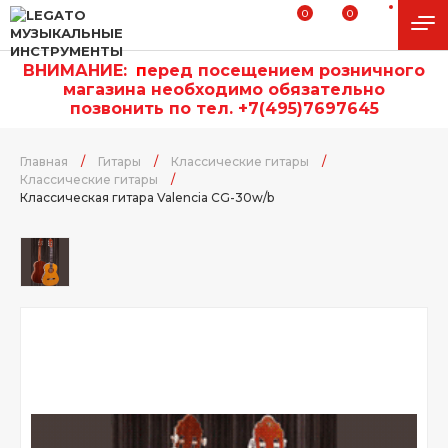
0
0
ВНИМАНИЕ:
п
еред посещением розничного
магазина необходимо обязательно
позвонить по тел. +7(495)7697645
Главная
/
Гитары
/
Классические гитары
/
Классические гитары
/
Классическая гитара Valencia CG-30w/b