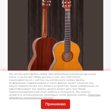
Мы используем файлы cookie. Для реализации основных функций
сайта, а также для сбора данных о том, как посетители
взаимодействуют с сайтом, мы используем cookies-файлы.
Информация, содержащаяся в таких файлах, может касаться вас,
ваших предпочтений или вашего устройства. Такая информация не
идентифицирует вас прямо, однако может дать вам более
персонализированный опыт работы в Интернете. Вы можете
запретить использование некоторых типов файлов cookies.
Политика
обработки персональных данных
Принимаю