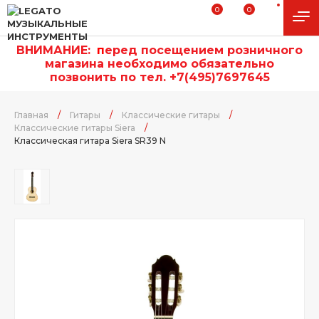
0
0
ВНИМАНИЕ:
п
еред посещением розничного
магазина необходимо обязательно
позвонить по тел. +7(495)7697645
Главная
/
Гитары
/
Классические гитары
/
Классические гитары Siera
/
Классическая гитара Siera SR39 N