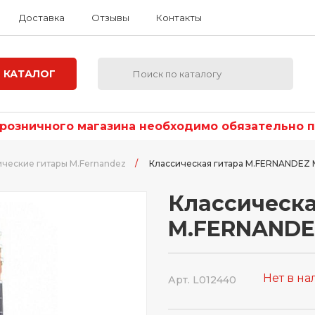
Доставка
Отзывы
Контакты
КАТАЛОГ
озничного магазина необходимо обязательно по
ические гитары M.Fernandez
/
Классическая гитара M.FERNANDEZ 
Классическа
M.FERNANDE
Нет в н
Арт. L012440