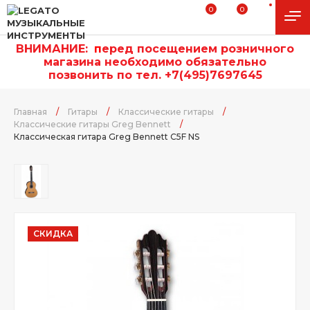
0
0
ВНИМАНИЕ:
п
еред посещением розничного
магазина необходимо обязательно
позвонить по тел. +7(495)7697645
Главная
/
Гитары
/
Классические гитары
/
Классические гитары Greg Bennett
/
Классическая гитара Greg Bennett C5F NS
СКИДКА