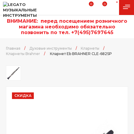
0
0
ВНИМАНИЕ:
п
еред посещением розничного
магазина необходимо обязательно
позвонить по тел. +7(495)7697645
Главная
/
Духовые инструменты
/
Кларнеты
/
Кларнеты Brahner
/
Кларнет Eb BRAHNER CLE-682SP
СКИДКА