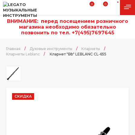
0
0
ВНИМАНИЕ:
п
еред посещением розничного
магазина необходимо обязательно
позвонить по тел. +7(495)7697645
Главная
/
Духовые инструменты
/
Кларнеты
/
Кларнеты Leblanc
/
Кларнет "Bb" LEBLANC CL-655
СКИДКА