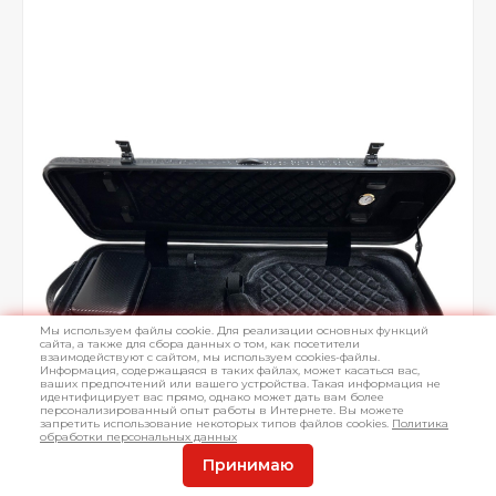
Мы используем файлы cookie. Для реализации основных функций
сайта, а также для сбора данных о том, как посетители
взаимодействуют с сайтом, мы используем cookies-файлы.
Информация, содержащаяся в таких файлах, может касаться вас,
ваших предпочтений или вашего устройства. Такая информация не
идентифицирует вас прямо, однако может дать вам более
персонализированный опыт работы в Интернете. Вы можете
запретить использование некоторых типов файлов cookies.
Политика
обработки персональных данных
Принимаю