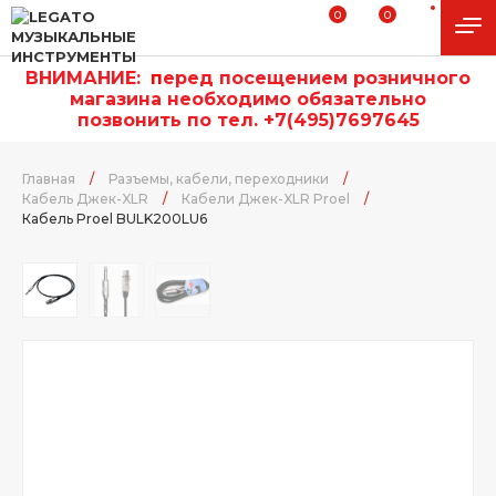
0
0
ВНИМАНИЕ:
п
еред посещением розничного
магазина необходимо обязательно
позвонить по тел. +7(495)7697645
Главная
/
Разъемы, кабели, переходники
/
Кабель Джек-XLR
/
Кабели Джек-XLR Proel
/
Кабель Proel BULK200LU6