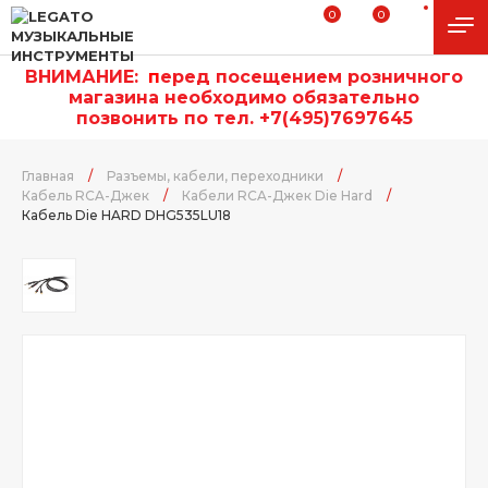
0
0
ВНИМАНИЕ:
п
еред посещением розничного
магазина необходимо обязательно
позвонить по тел. +7(495)7697645
Главная
/
Разъемы, кабели, переходники
/
Кабель RCA-Джек
/
Кабели RCA-Джек Die Hard
/
Кабель Die HARD DHG535LU18