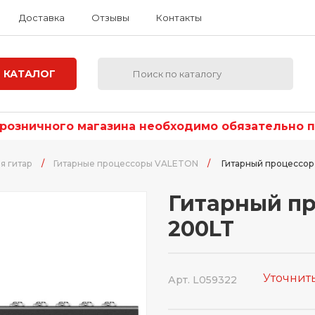
Доставка
Отзывы
Контакты
КАТАЛОГ
озничного магазина необходимо обязательно по
я гитар
/
Гитарные процессоры VALETON
/
Гитарный процессор
Гитарный пр
200LT
Уточнит
Арт. L059322