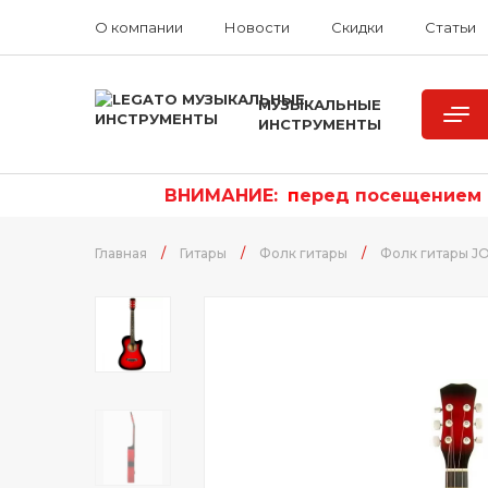
О компании
Новости
Скидки
Статьи
МУЗЫКАЛЬНЫЕ
ИНСТРУМЕНТЫ
ВНИМАНИЕ:
п
еред посещением р
Главная
/
Гитары
/
Фолк гитары
/
Фолк гитары J