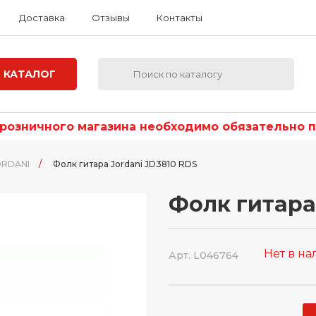
Доставка
Отзывы
Контакты
КАТАЛОГ
озничного магазина необходимо обязательно по
ORDANI
/
Фолк гитара Jordani JD3810 RDS
Фолк гитара
Нет в н
Арт. L046764