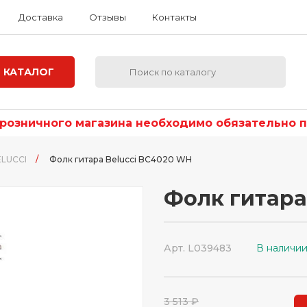
Доставка
Отзывы
Контакты
КАТАЛОГ
озничного магазина необходимо обязательно по
ELUCCI
/
Фолк гитара Belucci BC4020 WH
Фолк гитара
Арт. L039483
В наличи
3 513 ₽