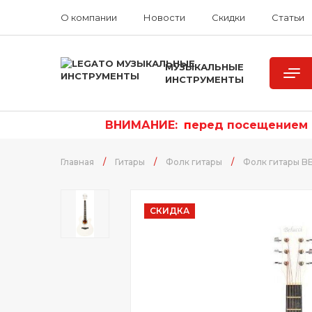
О компании
Новости
Скидки
Статьи
МУЗЫКАЛЬНЫЕ
ИНСТРУМЕНТЫ
ВНИМАНИЕ:
п
еред посещением р
Главная
/
Гитары
/
Фолк гитары
/
Фолк гитары B
СКИДКА