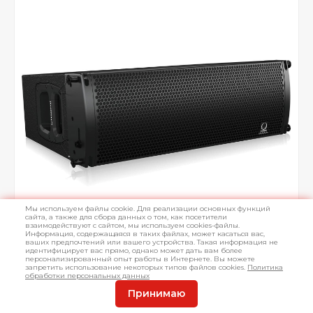
Мы используем файлы cookie. Для реализации основных функций
сайта, а также для сбора данных о том, как посетители
взаимодействуют с сайтом, мы используем cookies-файлы.
Информация, содержащаяся в таких файлах, может касаться вас,
ваших предпочтений или вашего устройства. Такая информация не
идентифицирует вас прямо, однако может дать вам более
персонализированный опыт работы в Интернете. Вы можете
запретить использование некоторых типов файлов cookies.
Политика
обработки персональных данных
Принимаю