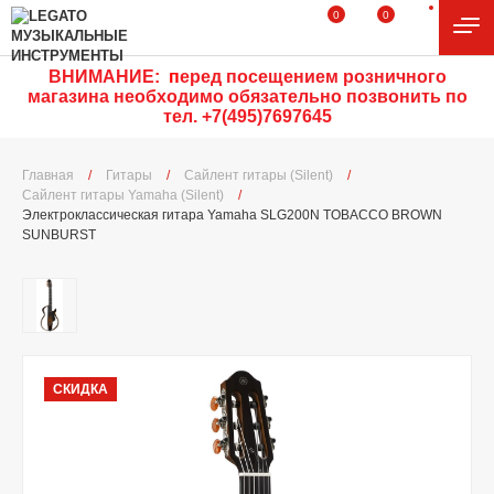
0
0
ВНИМАНИЕ:
п
еред посещением розничного
магазина необходимо обязательно позвонить по
тел. +7(495)7697645
Главная
/
Гитары
/
Сайлент гитары (Silent)
/
Сайлент гитары Yamaha (Silent)
/
Электроклассическая гитара Yamaha SLG200N TOBACCO BROWN
SUNBURST
СКИДКА