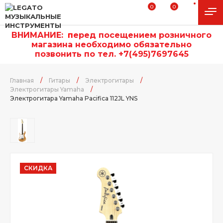
0
0
ВНИМАНИЕ:
п
еред посещением розничного
магазина необходимо обязательно
позвонить по тел. +7(495)7697645
Главная
/
Гитары
/
Электрогитары
/
Электрогитары Yamaha
/
Электрогитара Yamaha Pacifica 112JL YNS
СКИДКА