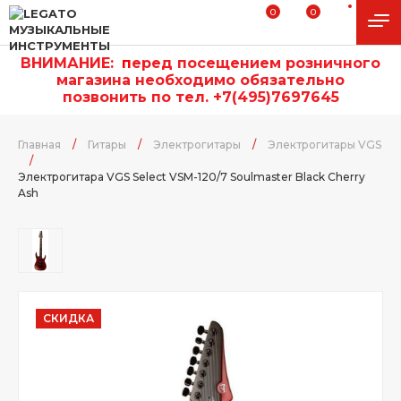
0
0
ВНИМАНИЕ:
п
еред посещением розничного
магазина необходимо обязательно
позвонить по тел. +7(495)7697645
Главная
/
Гитары
/
Электрогитары
/
Электрогитары VGS
/
Электрогитара VGS Select VSM-120/7 Soulmaster Black Cherry
Ash
СКИДКА