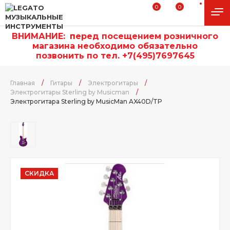
0
0
ВНИМАНИЕ:
п
еред посещением розничного
магазина необходимо обязательно
позвонить по тел. +7(495)7697645
Главная
/
Гитары
/
Электрогитары
/
Электрогитары Sterling by Musicman
/
Электрогитара Sterling by MusicMan AX40D/TP
СКИДКА