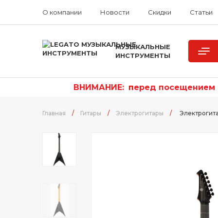
О компании
Новости
Скидки
Статьи
МУЗЫКАЛЬНЫЕ
ИНСТРУМЕНТЫ
ВНИМАНИЕ:
п
еред посещением р
Главная
/
Гитары
/
Электрогитары
/
Электрогит