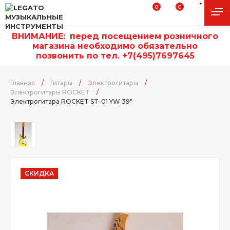
0
0
ВНИМАНИЕ:
п
еред посещением розничного
магазина необходимо обязательно
позвонить по тел. +7(495)7697645
Главная
/
Гитары
/
Электрогитары
/
Электрогитары ROCKET
/
Электрогитара ROCKET ST-01 YW 39"
СКИДКА