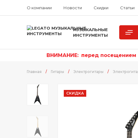
О компании
Новости
Скидки
Статьи
МУЗЫКАЛЬНЫЕ
ИНСТРУМЕНТЫ
ВНИМАНИЕ:
п
еред посещением р
Главная
/
Гитары
/
Электрогитары
/
Электрогит
СКИДКА