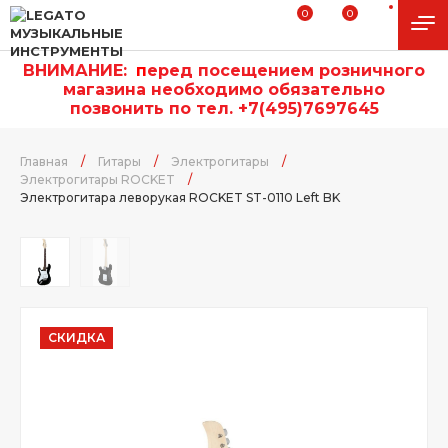
0
0
ВНИМАНИЕ:
п
еред посещением розничного
магазина необходимо обязательно
позвонить по тел. +7(495)7697645
Главная
/
Гитары
/
Электрогитары
/
Электрогитары ROCKET
/
Электрогитара леворукая ROCKET ST-0110 Left BK
СКИДКА