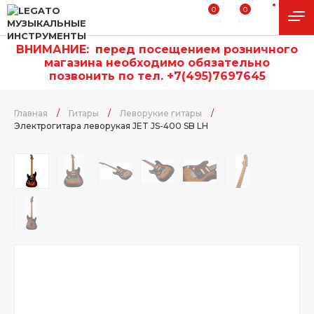
0
0
ВНИМАНИЕ:
п
еред посещением розничного
магазина необходимо обязательно
позвонить по тел. +7(495)7697645
Главная
/
Гитары
/
Леворукие гитары
/
Электрогитара леворукая JET JS-400 SB LH