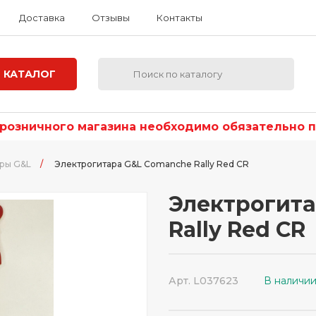
Доставка
Отзывы
Контакты
КАТАЛОГ
озничного магазина необходимо обязательно по
ры G&L
/
Электрогитара G&L Comanche Rally Red CR
Электрогит
Rally Red CR
Арт. L037623
В наличи