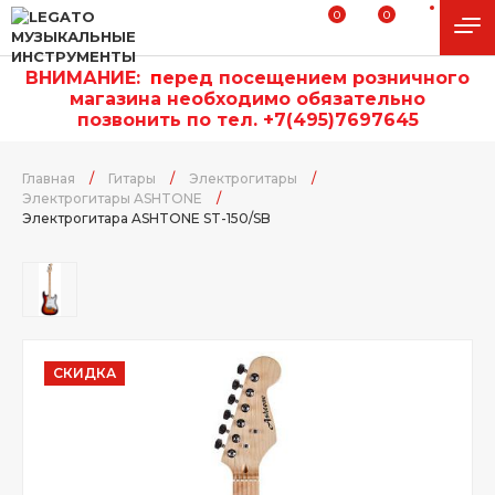
0
0
ВНИМАНИЕ:
п
еред посещением розничного
магазина необходимо обязательно
позвонить по тел. +7(495)7697645
Главная
/
Гитары
/
Электрогитары
/
Электрогитары ASHTONE
/
Электрогитара ASHTONE ST-150/SB
СКИДКА