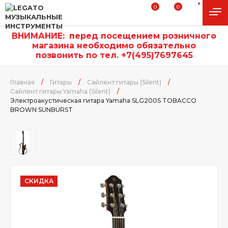
0
0
ВНИМАНИЕ:
п
еред посещением розничного
магазина необходимо обязательно
позвонить по тел. +7(495)7697645
Главная
/
Гитары
/
Сайлент гитары (Silent)
/
Сайлент гитары Yamaha (Silent)
/
Электроакустическая гитара Yamaha SLG200S TOBACCO
BROWN SUNBURST
СКИДКА