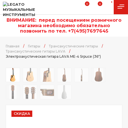
0
0
ВНИМАНИЕ:
п
еред посещением розничного
магазина необходимо обязательно
позвонить по тел. +7(495)7697645
Главная
/
Гитары
/
Трансакустические гитары
/
Трансакустические гитары LAVA
/
Электроакустическая гитара LAVA ME-4 Srpuce (36")
СКИДКА