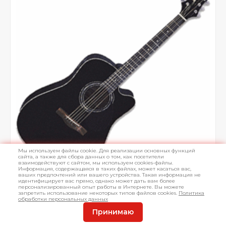
Мы используем файлы cookie. Для реализации основных функций
сайта, а также для сбора данных о том, как посетители
взаимодействуют с сайтом, мы используем cookies-файлы.
Информация, содержащаяся в таких файлах, может касаться вас,
ваших предпочтений или вашего устройства. Такая информация не
идентифицирует вас прямо, однако может дать вам более
персонализированный опыт работы в Интернете. Вы можете
запретить использование некоторых типов файлов cookies.
Политика
обработки персональных данных
Принимаю