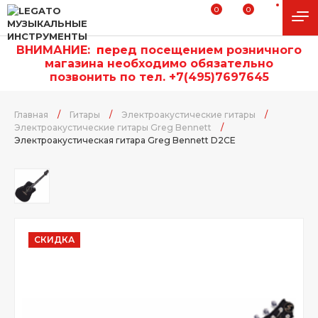
0
0
ВНИМАНИЕ:
п
еред посещением розничного
магазина необходимо обязательно
позвонить по тел. +7(495)7697645
Главная
/
Гитары
/
Электроакустические гитары
/
Электроакустические гитары Greg Bennett
/
Электроакустическая гитара Greg Bennett D2CE
СКИДКА