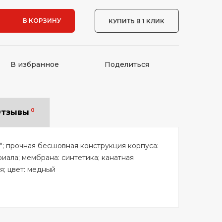
В КОРЗИНУ
КУПИТЬ В 1 КЛИК
В избранное
Поделиться
0
тзывы
2.5"; прочная бесшовная конструкция корпуса:
иала; мембрана: синтетика; канатная
я; цвет: медный