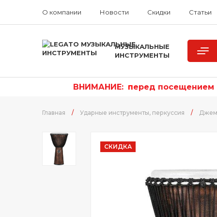
О компании
Новости
Скидки
Статьи
МУЗЫКАЛЬНЫЕ
ИНСТРУМЕНТЫ
ВНИМАНИЕ:
п
еред посещением р
Главная
/
Ударные инструменты, перкуссия
/
Джем
СКИДКА