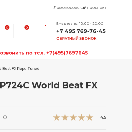
Ломоносовский проспект
Ежедневно: 10:00 - 20:00
0
0
+7 495 769-76-45
ОБРАТНЫЙ ЗВОНОК
звонить по тел. +7(495)7697645
 Beat FX Rope Tuned
P724C World Beat FX
и
4.5
i