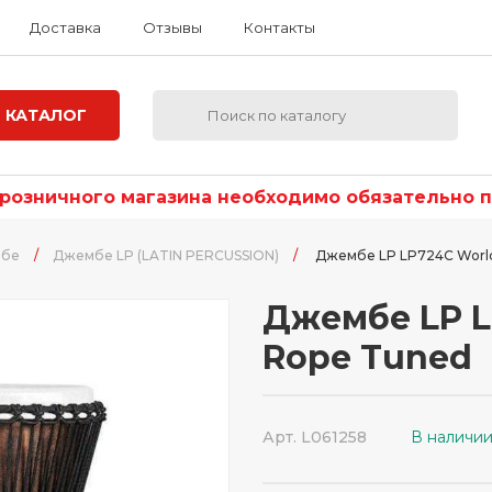
Доставка
Отзывы
Контакты
КАТАЛОГ
озничного магазина необходимо обязательно по
бе
/
Джембе LP (LATIN PERCUSSION)
/
Джембе LP LP724C World
Джембе LP L
Rope Tuned
Арт. L061258
В наличи