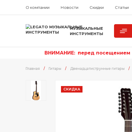
О компании
Новости
Скидки
Статьи
МУЗЫКАЛЬНЫЕ
ИНСТРУМЕНТЫ
ВНИМАНИЕ:
п
еред посещением р
Главная
/
Гитары
/
Двенадцатиструнные гитары
/
СКИДКА