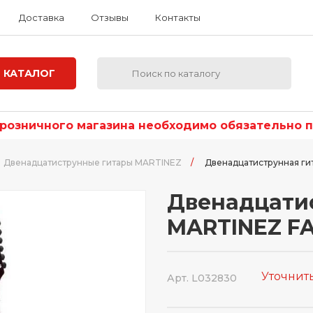
Доставка
Отзывы
Контакты
КАТАЛОГ
озничного магазина необходимо обязательно по
Двенадцатиструнные гитары MARTINEZ
/
Двенадцатиструнная ги
Двенадцати
MARTINEZ FA
Уточнит
Арт. L032830