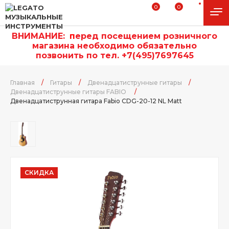
0
0
ВНИМАНИЕ:
п
еред посещением розничного
магазина необходимо обязательно
позвонить по тел. +7(495)7697645
Главная
/
Гитары
/
Двенадцатиструнные гитары
/
Двенадцатиструнные гитары FABIO
/
Двенадцатиструнная гитара Fabio CDG-20-12 NL Matt
СКИДКА