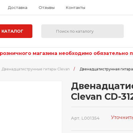
Доставка
Отзывы
Контакты
КАТАЛОГ
озничного магазина необходимо обязательно по
Двенадцатиструнные гитары Clevan
/
Двенадцатиструнная гитара
Двенадцати
Clevan CD-31
Уточнит
Арт. L001354