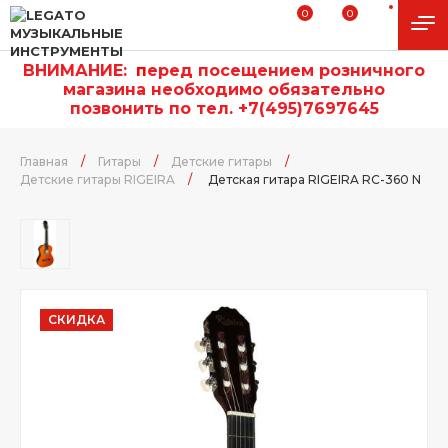
0
0
ВНИМАНИЕ:
п
еред посещением розничного
магазина необходимо обязательно
позвонить по тел. +7(495)7697645
Главная
/
Гитары
/
Детские гитары
/
Детские гитары RIGEIRA
/
Детская гитара RIGEIRA RC-360 N
СКИДКА