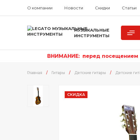
О компании
Новости
Скидки
Статьи
МУЗЫКАЛЬНЫЕ
ИНСТРУМЕНТЫ
ВНИМАНИЕ:
п
еред посещением р
Главная
/
Гитары
/
Детские гитары
/
Детские ги
СКИДКА