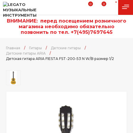
0
0
ВНИМАНИЕ:
п
еред посещением розничного
магазина необходимо обязательно
позвонить по тел. +7(495)7697645
Главная
/
Гитары
/
Детские гитары
/
Детские гитары ARIA
/
Детская гитара ARIA FIESTA FST-200-53 N W/B размер 1/2