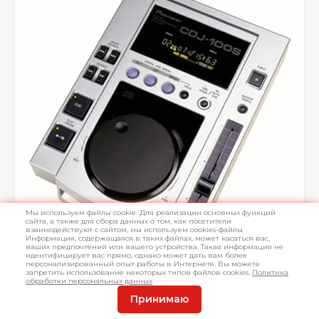
Мы используем файлы cookie. Для реализации основных функций
сайта, а также для сбора данных о том, как посетители
взаимодействуют с сайтом, мы используем cookies-файлы.
Информация, содержащаяся в таких файлах, может касаться вас,
ваших предпочтений или вашего устройства. Такая информация не
идентифицирует вас прямо, однако может дать вам более
персонализированный опыт работы в Интернете. Вы можете
запретить использование некоторых типов файлов cookies.
Политика
обработки персональных данных
Принимаю