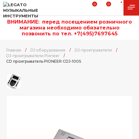
0
0
ВНИМАНИЕ:
п
еред посещением розничного
магазина необходимо обязательно
позвонить по тел. +7(495)7697645
Главная
/
DJ оборудование
/
DJ-проигрыватели
/
DJ-проигрыватели Pioneer
/
CD проигрыватель PIONEER CDJ-100S