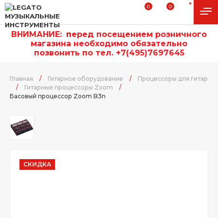
0
0
ВНИМАНИЕ:
п
еред посещением розничного
магазина необходимо обязательно
позвонить по тел. +7(495)7697645
Главная
/
Гитарное оборудование
/
Процессоры для гитар
/
Гитарные процессоры Zoom
/
Басовый процессор Zoom B3n
СКИДКА