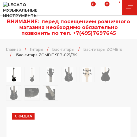
0
0
ВНИМАНИЕ:
п
еред посещением розничного
магазина необходимо обязательно
позвонить по тел. +7(495)7697645
Главная
/
Гитары
/
Бас-гитары
/
Бас-гитары ZOMBIE
/
Бас-гитара ZOMBIE SEB-021/BK
СКИДКА