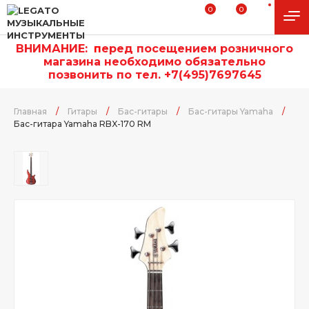
0
0
ВНИМАНИЕ:
п
еред посещением розничного
магазина необходимо обязательно
позвонить по тел. +7(495)7697645
Главная
/
Гитары
/
Бас-гитары
/
Бас-гитары Yamaha
/
Бас-гитара Yamaha RBX-170 RM