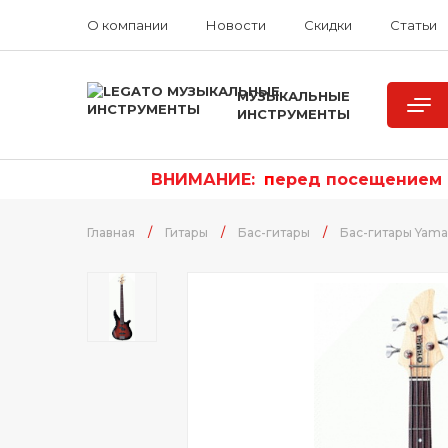
О компании
Новости
Скидки
Статьи
МУЗЫКАЛЬНЫЕ
ИНСТРУМЕНТЫ
ВНИМАНИЕ:
п
еред посещением р
Главная
/
Гитары
/
Бас-гитары
/
Бас-гитары Yam