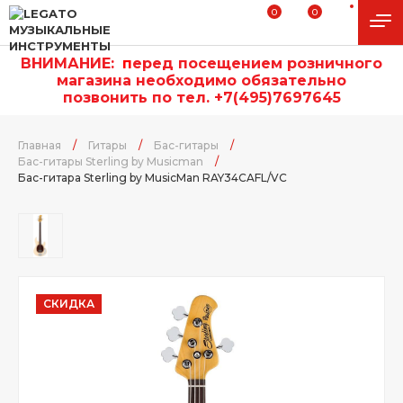
0
0
ВНИМАНИЕ:
п
еред посещением розничного
магазина необходимо обязательно
позвонить по тел. +7(495)7697645
Главная
/
Гитары
/
Бас-гитары
/
Бас-гитары Sterling by Musicman
/
Бас-гитара Sterling by MusicMan RAY34CAFL/VC
СКИДКА